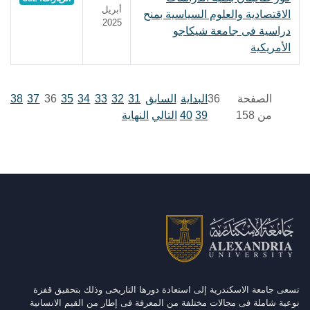
أبريل
الاقتصادية والعلوم السياسية بمنح
2025
دراسية فى جامعة شيكاجو
الأمريكية
الصفحة 36
البداية
السابق
31
32
33
34
35
36
37
38
من 158
39
40
التالي
النهاية
تسعى جامعة الاسكندرية إلى استعادة دورها التاريخى وذلك بتحقيق قفزة
نوعية شاملة فى مجالات مختلفة من المعرفة فى إطار من القيم الانسانية