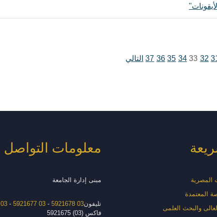
أيقونات"
3
32
33
34
35
36
37
التالي
ريعة
معلومات التواصل
ت المصرية
مبنى إدارة الجامعة
صة المعتمدة
تليفون
03 5921678
-
03 5921677
-
03 5921676
العالى والبحث العلمى
فاكس (03) 5921675