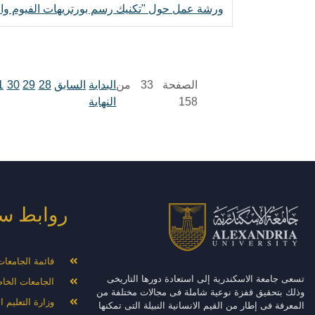
ورشة عمل حول "تكنيك رسم بورتريهات الفيوم وال
الصفحة 33 من
البداية
السابق
28
29
30
1
158
النهاية
روابط س
قائمة الجامعا
تسعى جامعة الاسكندرية إلى استعادة دورها التاريخى
الجامعات الخا
وذلك بتحقيق قفزة نوعية شاملة فى مجالات مختلفة من
وزارة التعليم 
المعرفة فى إطار من القيم الانسانية النبيلة التى تمكنها