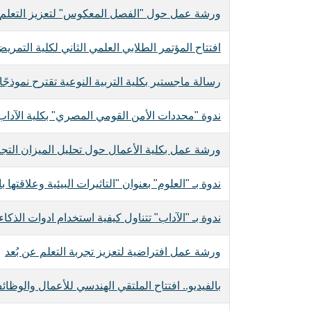
ورشة عمل حول "الفصل المعكوس" لتعزيز التعلم ا
افتتاح المؤتمر الطلابي العلمي الثاني لكلية التمري
رسالة ماجستير بكلية التربية النوعية تقترح نموذج
ندوة "محددات الأمن القومي المصري" بكلية الآداب
ورشة عمل بكلية الأعمال حول تحليل الميزان التجاري باست
ندوة بـ "العلوم" بعنوان "التاثيرات البيئية وعلا
ندوة بـ "الآداب" تتناول كيفية استخدام ادوات الذكا
ورشة عمل افتراضية لتعزيز تجربة التعلم عن بُعد
بالفيديو.. افتتاح الملتقي الهندسي للأعمال والوظائف ل