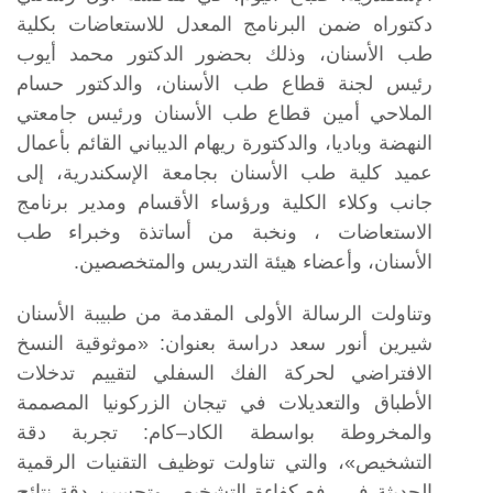
دكتوراه ضمن البرنامج المعدل للاستعاضات بكلية
طب الأسنان، وذلك بحضور الدكتور محمد أيوب
رئيس لجنة قطاع طب الأسنان، والدكتور حسام
الملاحي أمين قطاع طب الأسنان ورئيس جامعتي
النهضة وباديا، والدكتورة ريهام الديباني القائم بأعمال
عميد كلية طب الأسنان بجامعة الإسكندرية، إلى
جانب وكلاء الكلية ورؤساء الأقسام ومدير برنامج
الاستعاضات ، ونخبة من أساتذة وخبراء طب
الأسنان، وأعضاء هيئة التدريس والمتخصصين.
وتناولت الرسالة الأولى المقدمة من طبيبة الأسنان
شيرين أنور سعد دراسة بعنوان: «موثوقية النسخ
الافتراضي لحركة الفك السفلي لتقييم تدخلات
الأطباق والتعديلات في تيجان الزركونيا المصممة
والمخروطة بواسطة الكاد–كام: تجربة دقة
التشخيص»، والتي تناولت توظيف التقنيات الرقمية
الحديثة في رفع كفاءة التشخيص وتحسين دقة نتائج