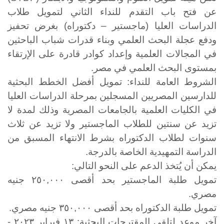
عن فتح باب التقدم للنداء الثاني لتمويل طلاب
الدراسات العليا (ماجستير – دكتوراه) بغرض تحفيز
ودفع عجلة البحث العلمي وبناء قدرات شباب الباحثين
في المجالات العلمية وإعداد كوادر قادرة على الإرتقاء
بمستوى البحث العلمي في مصر.
الشروط العامة للنداء: تمويل أفضل الخطط البحثية
للدارسين المصريين المسجلين بمرحلة الدراسات العليا
في الكليات العلمية بالجامعات المصرية وذلك لمدة لا
تزيد عن سنتين للطلاب الماجستير ولا تزيد عن ثلاث
سنوات لطلاب
الدكتوراه بشرط الانتهاء المسبق من
الدراسة التمهيدية الخاصة بالدرجة.
يمكن أن يُتخذ الدعم على النحو التالي:
تمويل طلبة الماجستير بحد أقصى ٢٥٠,٠٠٠ جنيه
مصري.
تمويل طلبة الدكتوراه بحد أقصى ٣٥٠,٠٠٠ جنيه مصري.
آخر موعد لتلقي المقترحات البحثية: ١٣ فبراير ٢٠٢٣ -