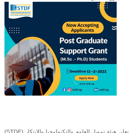
تعلن هيئة تمويل العلوم والتكنولوجيا والابتكار (STDF)