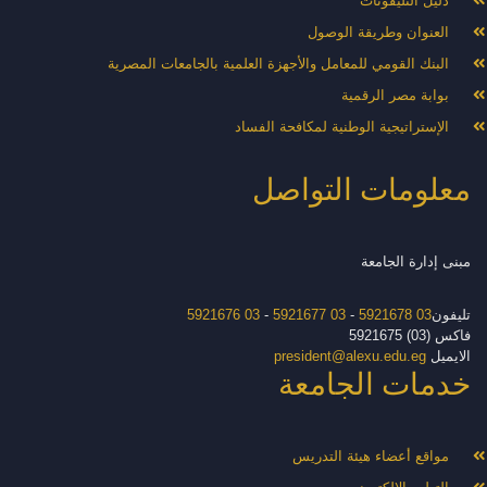
دليل التليفونات
العنوان وطريقة الوصول
البنك القومي للمعامل والأجهزة العلمية بالجامعات المصرية
بوابة مصر الرقمية
الإستراتيجية الوطنية لمكافحة الفساد
معلومات التواصل
مبنى إدارة الجامعة
تليفون
03 5921678
-
03 5921677
-
03 5921676
فاكس (03) 5921675
الايميل
president@alexu.edu.eg
خدمات الجامعة
مواقع أعضاء هيئة التدريس