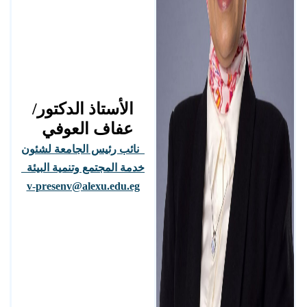
الأستاذ الدكتور/
عفاف العوفي
نائب رئيس الجامعة لشئون
خدمة المجتمع وتنمية البيئة
v-presenv@alexu.edu.eg