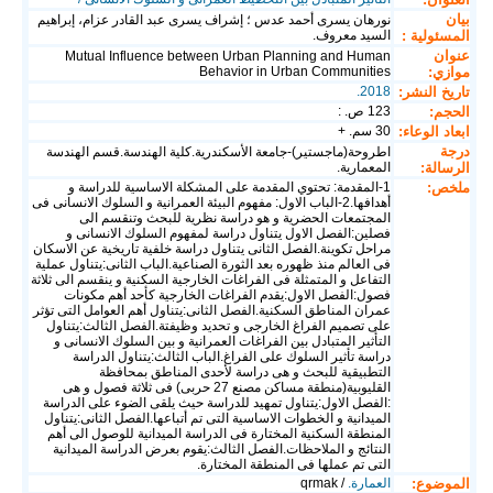
بيان
نورهان يسرى أحمد عدس ؛ إشراف يسرى عبد القادر عزام، إبراهيم
المسئولية :
السيد معروف.
عنوان
Mutual Influence between Urban Planning and Human
موازي:
Behavior in Urban Communities
تاريخ النشر:
2018.
الحجم:
123 ص. :
ابعاد الوعاء:
30 سم. +
درجة
اطروحة(ماجستير)-جامعة الأسكندرية.كلية الهندسة.قسم الهندسة
الرسالة:
المعمارية.
ملخص:
1-المقدمة: تحتوي المقدمة على المشكلة الاساسية للدراسة و
أهدافها.2-الباب الاول: مفهوم البيئة العمرانية و السلوك الانسانى فى
المجتمعات الحضرية و هو دراسة نظرية للبحث وتنقسم الى
فصلين:الفصل الاول يتناول دراسة لمفهوم السلوك الانسانى و
مراحل تكوينة.الفصل الثانى يتناول دراسة خلفية تاريخية عن الاسكان
فى العالم منذ ظهوره بعد الثورة الصناعية.الباب الثانى:يتناول عملية
التفاعل و المتمثلة فى الفراغات الخارجية السكنية و ينقسم الى ثلاثة
فصول:الفصل الاول:يقدم الفراغات الخارجية كأحد أهم مكونات
عمران المناطق السكنية.الفصل الثانى:يتناول أهم العوامل التى تؤثر
على تصميم الفراغ الخارجى و تحديد وظيفتة.الفصل الثالث:يتناول
التأثير المتبادل بين الفراغات العمرانية و بين السلوك الانسانى و
دراسة تأثير السلوك على الفراغ.الباب الثالث:يتناول الدراسة
التطبيقية للبحث و هى دراسة لأحدى المناطق بمحافظة
القليوبية(منطقة مساكن مصنع 27 حربى) فى ثلاثة فصول و هى
:الفصل الاول:يتناول تمهيد للدراسة حيث يلقى الضوء على الدراسة
الميدانية و الخطوات الاساسية التى تم أتباعها.الفصل الثانى:يتناول
المنطقة السكنية المختارة فى الدراسة الميدانية للوصول الى أهم
النتائج و الملاحظات.الفصل الثالث:يقوم بعرض الدراسة الميدانية
التى تم عملها فى المنطقة المختارة.
الموضوع:
العمارة.
/ qrmak