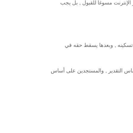
 الإنترنت مسوغاً للقبول , بل يجب
افي ويعطى لكل طالب فرصة 10 أيام من بداية تاريخ تسكينه , وبعدها يسقط حقه في
 أساس التقدير , والمستجدين على أساس