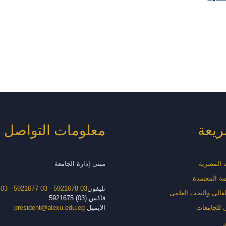
ريعة
معلومات التواصل
ت المصرية
مبنى إدارة الجامعة
صة المعتمدة
تليفون
03 5921678
-
03 5921677
-
03 5921676
العالى والبحث العلمى
فاكس (03) 5921675
 للجامعات
الايميل
president@alexu.edu.eg