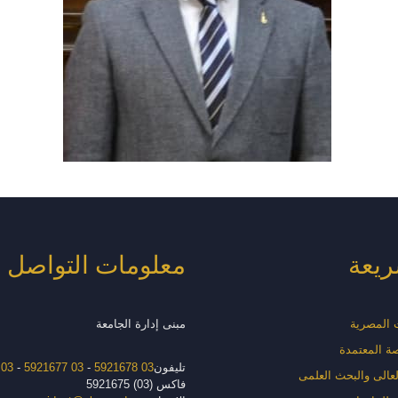
ريعة
معلومات التواصل
ت المصرية
مبنى إدارة الجامعة
صة المعتمدة
تليفون
03 5921678
-
03 5921677
-
03 5921676
العالى والبحث العلمى
فاكس (03) 5921675