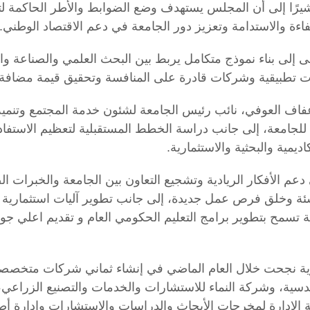
يرًا إلى أن المجلس يستهدف وضع الضوابط والأطر الحاكمة لتن
ة والاستدامة وتعزيز دور الجامعة في دعم الاقتصاد الوطني.
إلى بناء نموذج متكامل يربط بين البحث العلمي والصناعة والاس
عات تطبيقية وشركات قادرة على المنافسة وتحقيق قيمة مضافة 
اف العوفي، نائب رئيس الجامعة لشئون خدمة المجتمع وتنمية ال
 للجامعة، إلى جانب دراسة الخطط المستقبلية لتعظيم الاست
ديمية والبحثية والاستثمارية.
 الأفكار الريادية وتشجيع التعاون بين الجامعة والخبرات الص
شئة وخلق فرص عمل جديدة، إلى جانب تطوير آليات استثمارية مب
ة تسمح بتطوير برامج التعليم الحكومي العام و تقديم اعلي جودة
درية نجحت خلال العام الماضي في إنشاء ثماني شركات متخصص
سية، وشركة النماء للاستشارات والخدمات والتصنيع الزراعي، وش
 الإدارة لمخرجات الأبحاث والدراسات والاستشارات وإدارة أص