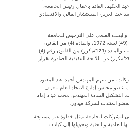
د الحكيم، القائم بأعمال رئيس الجامعة،
د عبد العزيز، المستشار المالي والاقتصادي
والبحث العلمى على الترخيص للجامعة
بتأسيس شركات شخص واحد، وذلك طبقا للمادة (23/ المسائل التنفيذية - 22) من القانون رقم (49) لسنة 1972، والمادة (4) من القانون
رقم (23) لسنة 2018 بشأن حوافز العلوم والتكنولوجيا والابتكار، والمادة (34) من لائحته التنفيذية، والمادة (129/مكرر) من القانون رقم (4)
لسنة 2018 بتعديل بعض أحكام قانون الشركات المساهمة رقم (159) لسنة 1981، والمادة (287/مكرر) من اللائحة التنفيذية الصادرة بقرار
ركات، من بينهم المهندس أحمد عبد المعبود
عضو مجلس إدارة الاتحاد العام للغرف
ضم التشكيل السادة المهندس محمد فؤاد إمام
عضو المنتدب لشركة ميدور.
أعلى للشركات للجامعة يمثل خطوة غير مسبوقة
العلمية والبحثية وتحويلها إلى كيانات