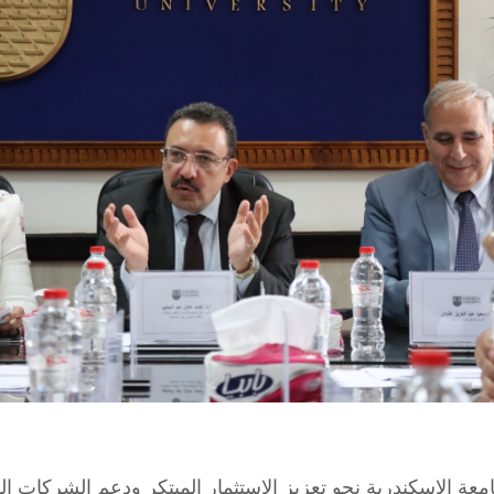
 الإسكندرية نحو تعزيز الاستثمار المبتكر ودعم الشركات النا