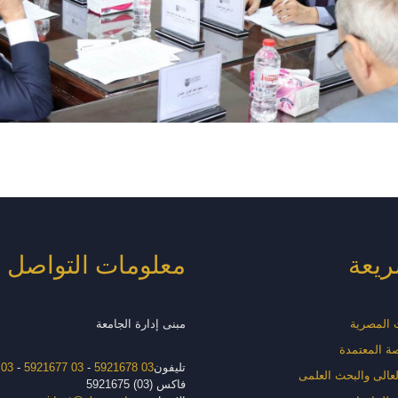
ريعة
معلومات التواصل
ت المصرية
مبنى إدارة الجامعة
صة المعتمدة
تليفون
03 5921678
-
03 5921677
-
03 5921676
العالى والبحث العلمى
فاكس (03) 5921675